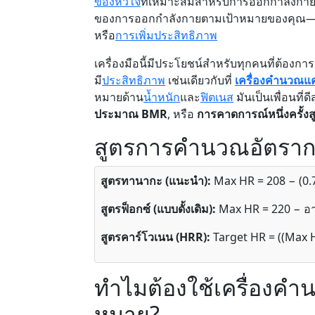
ของหัวใจ
ที่เหมาะสมสำหรับการออกกำลังกาย
ของการออกกำลังกายตามเป้าหมายของคุณ—ไม
หรือ
การเพิ่มประสิทธิภาพ
เครื่องมือนี้มีประโยชน์สำหรับทุกคนที่ต้อง
มี
ประสิทธิภาพ
เช่นเดียวกับที่
เครื่องคำนวณแค
หมายด้าน
น้ำหนัก
และ
ฟิตเนส
มันเป็นเพื่อนที่ด
ประมาณ BMR
, หรือ
การคาดการณ์หนึ่งครั้งสู
สูตรการคำนวณอัตรากา
สูตรทานากะ (แนะนำ):
Max HR = 208 − (0.7
สูตรฟ็อกซ์ (แบบดั้งเดิม):
Max HR = 220 − อา
สูตรคาร์โวเนน (HRR):
Target HR = ((Max H
ทำไมต้องใช้เครื่องคำ
หมาย?