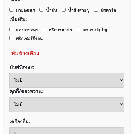
มายองเนส
น้ำมัน
น้ำส้มสายชู
มัสตาร์ด
เพิ่มเติม:
แตงกวาดอง
พริกบานาน่า
ฮาลาเปญโญ
พริกเชอร์รี่ร้อน
เพิ่มข้างเคียง
มันฝรั่งทอด:
คุกกี้/ของหวาน:
เครื่องดื่ม: