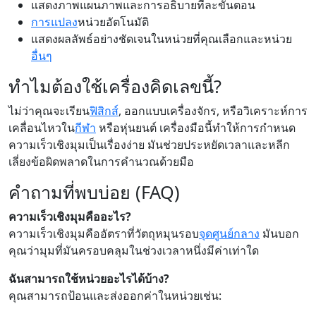
แสดงภาพแผนภาพและการอธิบายทีละขั้นตอน
การแปลง
หน่วยอัตโนมัติ
แสดงผลลัพธ์อย่างชัดเจนในหน่วยที่คุณเลือกและหน่วย
อื่นๆ
ทำไมต้องใช้เครื่องคิดเลขนี้?
ไม่ว่าคุณจะเรียน
ฟิสิกส์
, ออกแบบเครื่องจักร, หรือวิเคราะห์การ
เคลื่อนไหวใน
กีฬา
หรือหุ่นยนต์ เครื่องมือนี้ทำให้การกำหนด
ความเร็วเชิงมุมเป็นเรื่องง่าย มันช่วยประหยัดเวลาและหลีก
เลี่ยงข้อผิดพลาดในการคำนวณด้วยมือ
คำถามที่พบบ่อย (FAQ)
ความเร็วเชิงมุมคืออะไร?
ความเร็วเชิงมุมคืออัตราที่วัตถุหมุนรอบ
จุดศูนย์กลาง
มันบอก
คุณว่ามุมที่มันครอบคลุมในช่วงเวลาหนึ่งมีค่าเท่าใด
ฉันสามารถใช้หน่วยอะไรได้บ้าง?
คุณสามารถป้อนและส่งออกค่าในหน่วยเช่น: