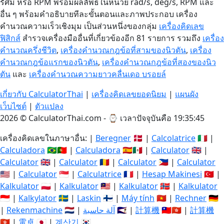
รัศมี หรือ RPM พร้อมผลลัพธ์ในหน่วย rad/s, deg/s, RPM และ
อื่น ๆ พร้อมคำอธิบายทีละขั้นตอนและภาพประกอบ เครื่อง
คำนวณความเร็วเชิงมุม เป็นส่วนหนึ่งของกลุ่ม
เครื่องคิดเลข
ฟิสิกส์
สำรวจเครื่องมืออื่นที่เกี่ยวข้องอีก 81 รายการ รวมถึง
เครื่อง
คำนวณครึ่งชีวิต
,
เครื่องคำนวณกฎข้อที่สามของนิวตัน
,
เครื่อง
คำนวณกฎข้อแรกของนิวตัน
,
เครื่องคำนวณกฎข้อที่สองของนิว
ตัน
และ
เครื่องคำนวณความยาวคลื่นเดอ บรอยล์
เกี่ยวกับ CalculatorThai
|
เครื่องคิดเลขยอดนิยม
|
แผนผัง
เว็บไซต์
|
ตัวแปลง
2026 © CalculatorThai.com - ⌚
เวลาปัจจุบันคือ 19:35:46
เครื่องคิดเลขในภาษาอื่น: |
Beregner
🇩🇰 |
Calcolatrice
🇮🇹 |
Calculadora
🇧🇷🇵🇹 |
Calculadora
🇪🇸🇲🇽 |
Calculator
🇬🇧 |
Calculator
🇬🇧 |
Calculator
🇷🇴 |
Calculator
🇵🇭 |
Calculator
🇺🇸 |
Calculator
🇸🇬 |
Calculatrice
🇫🇷 |
Hesap Makinesi
🇹🇷 |
Kalkulator
🇵🇱 |
Kalkulator
🇲🇾 |
Kalkulator
🇳🇴 |
Kalkulator
🇮🇩 |
Kalkylator
🇸🇪 |
Laskin
🇫🇮 |
Máy tính
🇻🇳 |
Rechner
🇩🇪
|
Rekenmachine
🇳🇱 |
آلة حاسبة
🇸🇦 |
計算機
🇹🇼🇭🇰 |
計算機
🇭🇰 |
電卓
🇯🇵 |
계산기
🇰🇷