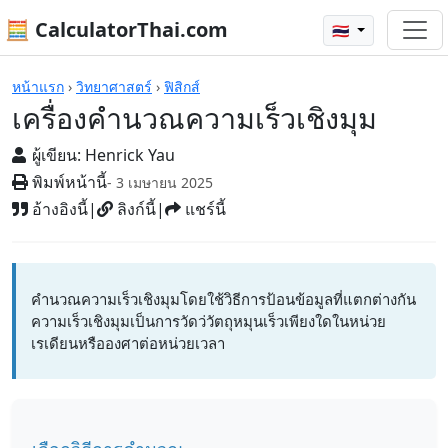
🧮 CalculatorThai.com
🇹🇭
เครื่องคิดเลข
หน้าแรก
›
วิทยาศาสตร์
›
ฟิสิกส์
เครื่องคำนวณความเร็วเชิงมุม
ผู้เขียน:
Henrick Yau
พิมพ์หน้านี้
- 3 เมษายน 2025
อ้างอิงนี้
|
ลิงก์นี้
|
แชร์นี้
คำนวณความเร็วเชิงมุมโดยใช้วิธีการป้อนข้อมูลที่แตกต่างกัน
ความเร็วเชิงมุมเป็นการวัดว่วัตถุหมุนเร็วเพียงใดในหน่วย
เรเดียนหรือองศาต่อหน่วยเวลา