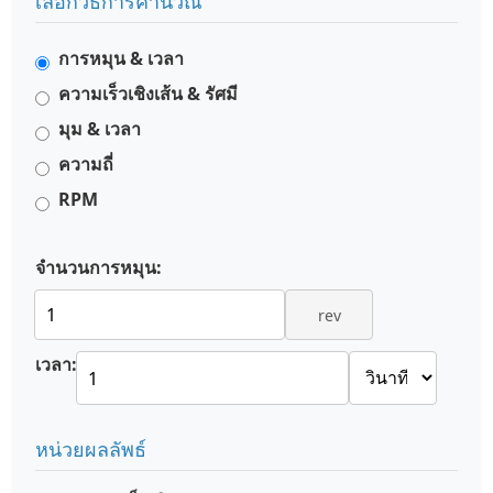
เลือกวิธีการคำนวณ
การหมุน & เวลา
ความเร็วเชิงเส้น & รัศมี
มุม & เวลา
ความถี่
RPM
จำนวนการหมุน:
rev
เวลา:
หน่วยผลลัพธ์